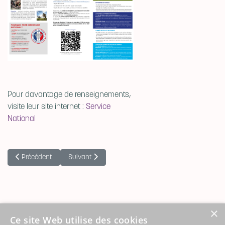
Pour davantage de renseignements,
visite leur site internet :
Service
National
Article précédent : BUS SCOLAIRE
Article suivant : TELEASSITANCE ABRAPA
Précédent
Suivant
×
Ce site Web utilise des cookies